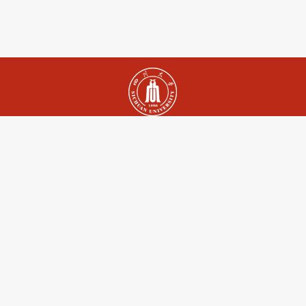
四川大学就业指导中心 版权所有 © 2026
就业手续办理及政策咨询
电话：028-85468165/85407860
传真：028-85407860
办公时间： 上午 8:30 -- 12:00
下午 14:30 -- 18:00
用人单位服务热线
电话：028-85404252/85407861
传真：028-85407861
办公时间：上午 8:30 -- 12:00
下午 14:30 -- 18:00