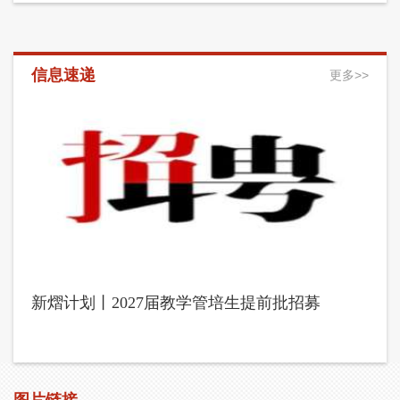
信息速递
更多>>
新熠计划丨2027届教学管培生提前批招募
庆阳
公