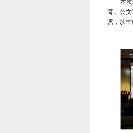
本次
育、公文
需，以丰