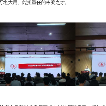
可堪大用、能担重任的栋梁之才。