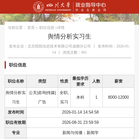
当前位置：
首页
»
职位信息
»详情
舆情分析实习生
发布企业：北京陌陌信息技术有限公司成都分公司
丨
发布时间：2026-01-
14
丨
浏览次数：661
职位信息
最低学历
职位名称
类型
性质
人数
薪资
要求
舆情分析实
公关|咨询|传媒|
全职;
本科
1
8000-12000
习生
广告
实习
发布时间
2026-01-14 14:54:58
职位有效期
2026-08-31 23:59:59
专业
新闻与传播；新闻学