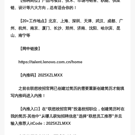
【招聘岗位】产品与项目、技术、市场与销售、职能、供应
链、设计等六大方向，总有适合你的！
【20+工作地点】北京、上海、深圳、天津、武汉、成都、广
州、杭州、南京、厦门、长沙、郑州、济南、沈阳、哈尔滨、昆
山、南宁等
【网申链接】
https://talent.lenovo.com.cn/home
【内推码】2025XZLMXX
之前在联想校招官网已创建过简历的需要重新创建简历才能填
写内推码进入内推！
【内推入口】在“联想校招官网”投递校招职位，创建简历时在
我的简历-其他中“从哪儿获知招聘信息”选择“联想员工推荐”并且
输入推荐人itCode：2025XZLMXX