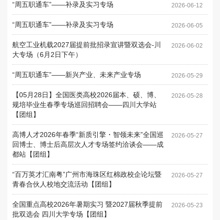
“周五职通车”——补录及实习专场
2026-06-12
“周五职通车”——补录及实习专场
2026-06-05
航空工业机载2027届提前批招录宣讲暨双选会-川
2026-06-02
大专场（6月2日下午）
“周五职通车”——新兴产业、未来产业专场
2026-05-29
【05月28日】全国医类高校2026届本、硕、博、
2026-05-28
规培毕业生春季专场巡回招聘会——四川大学站
【团组】
高博人才2026年春季“新质引擎・智领未来”全国巡
2026-05-27
回博士、博士后高层次人才专场签约洽谈会——成
都站【团组】
“百万英才汇南粤”广州市海珠区红棉政校企论坛暨
2026-05-27
青春合伙人校地交流活动【团组】
全国重点高校2026年暑期实习 暨2027届秋季提前
2026-05-23
批双选会 四川大学专场【团组】