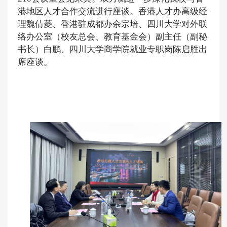
港地区人才合作交流进行座谈。
香港人才办高
级
经
理魏倩菱、香港驻成都办余宗培
、
四川大学对外联
络办公室（校友总会、教育基金会）副主任（副秘
书长）白鹏、
四川大学
商学院就业专职岗陈启胜出
席
座谈
。