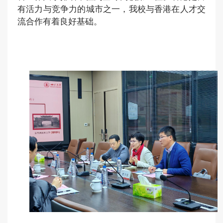
有
活力
与
竞争力的城市之一，我校与香港在
人才
交
流
合作有着
良好
基础
。