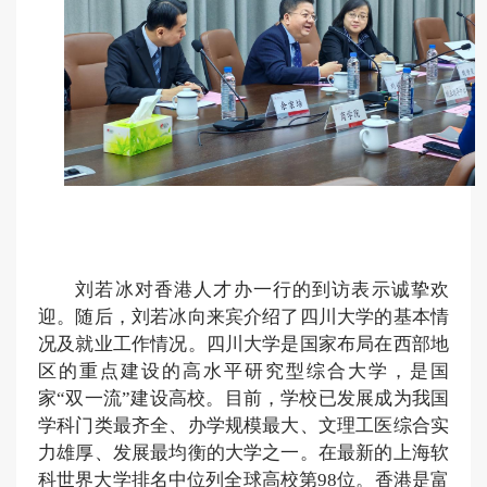
刘若冰对香港人才办一行
的
到访
表示诚挚欢
迎。
随后，
刘若冰
向来宾介绍了
四川大学的基本情
况
及就业工作情况
。四川大学是国家布局在西部
地
区
的重点建设的高水平研究型综合大学，是国
家
“双一流”建设高校。目前，学校已发展成为我国
学科门类最齐全、办学规模最大、文理工医综合实
力雄厚、发展最均衡的大学之一。在最新的上海软
科世界大学排名中位列全球高校第98位。香港是
富