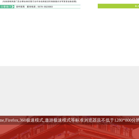
me,Firefox,360极速模式,遨游极速模式等标准浏览器且不低于1280*80