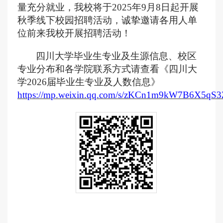
量充分就业，我校将于202
5
年
9
月
8
日起开展
秋
季线下校园招聘活动，诚挚邀请各用人单
位前来我校开展招聘活动！
四川大学毕业生专业及生源信息、校区
专业分布和各学院联系方式请查看《四川大
学
202
6
届毕业生专业及人数信息》
https://mp.weixin.qq.com/s/zKCn1m9kW7B6X5qS