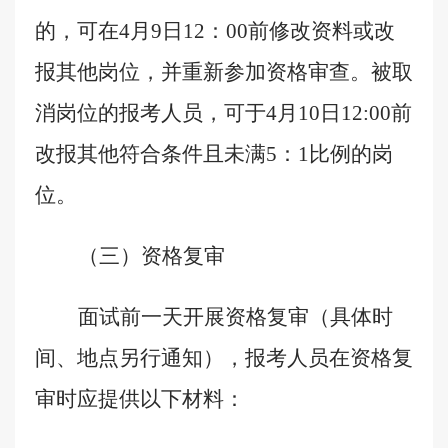
的，可在
4
月
9
日
12
：
00
前
修改资料或改
报其他岗位，并重新参加资格审查。
被取
消岗位的报考人员，可于
4
月
10
日
12:00
前
改报其他符合条件且未满
5
：
1
比例的岗
位。
（三）资格复审
面试前一天开展资格复审（具体时
间、地点另行通知），
报考人员在资格复
审时应提供以下材料：