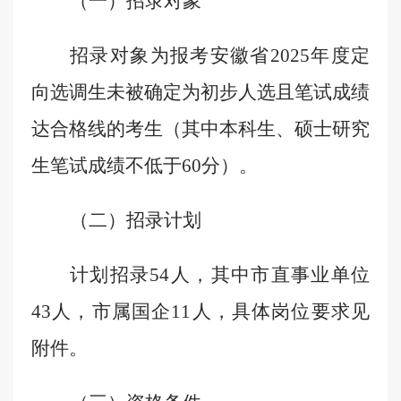
（一）招录对象
招录对象为报考安徽省
2025
年度定
向选调生未被确定为初步人选且笔试成绩
达合格线的考生（其中本科生、硕士研究
生笔试成绩不低于
60
分）。
（二）招录计划
计划
招录
54
人，
其中市直事业单位
43
人
，
市属国企
11
人，
具体
岗位要求见
附件
。