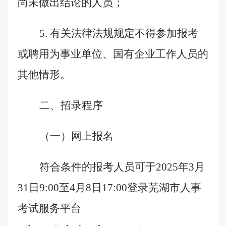
尚未做出结论的人员；
5.
有关
法律法规规定不得参加报考
或聘用为事业单位、国有企业工作人员的
其他情形。
二、招录程序
（一）网上报名
符合条件的报考人员可于
202
5
年
3
月
31
日
9
:00
至
4
月
8
日
17
:00
登录芜湖市人事
考试服务平台