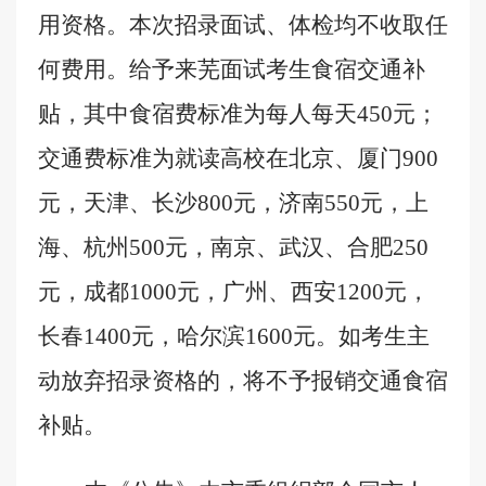
用资格。本次招录面试、体检均不收取任
何费用。给予来芜面试考生食宿交通补
贴，其中食宿费标准为每人每天
450
元；
交通费标准为就读高校在北京、厦门
900
元，天津、长沙
800
元，济南
550
元，上
海、杭州
500
元，南京、武汉、合肥
250
元，成都
1000
元，广州、西安
1200
元，
长春
1400
元，哈尔滨
1600
元。如考生主
动放弃招录资格的，将不予报销交通食宿
补贴。