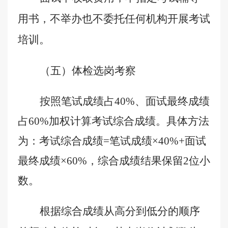
用书，不举办也不委托任何机构开展考试
培训。
（五）体检选岗考察
按照笔试成绩占
40%
、面试最终成绩
占
60%
加权计算考试综合成绩。具体方法
为：考试综合成绩
=
笔试成绩×
40%+
面试
最终成绩×
60%
，
综合成绩
结果保留
2
位小
数
。
根据综合成绩
从高分到低分
的顺序