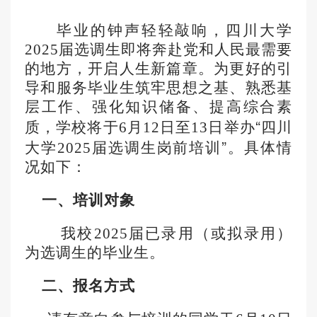
毕业的钟声轻轻敲响，四川大学
2025届选调生即将奔赴党和人民最需要
的地方，开启人生新篇章。为更好的引
导
和服务
毕业生筑牢思想之基、熟悉基
层工作、强化知识储备、提高综合素
“
质，学校将于
6月12日至13日举办
四川
”
大学202
5
届选调生岗前培训
。具体情
况如下：
一、
培训对象
我校
202
5届已录用（或拟录用）
为选调生的毕业生。
二、
报名方式