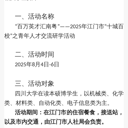
一、活动名称
百万英才汇南粤
年江门市
十城百
“
”——2025
“
校
之青年人才
交流研学活动
”
二、活动
时间
年
月
日
日
2025
8
4
-6
三
、活动对象
四川大学在读本硕博
学生，以机械类、化学
类、材料类、自动化类、电子信息类为主。
活动期间：在江门市的住宿餐食，接送站，
以及市内交通，由江门市人社局会负责。