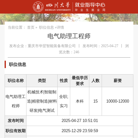
当前位置：
首页
»
职位信息
»详情
电气助理工程师
发布企业：重庆市华翌智能装备有限公司
丨
发布时间：2025-04-27
丨
浏
览次数：246
职位信息
最低学历
职位名称
类型
性质
人数
薪资
要求
机械技术|智能制
电气助理工
全职;
造|精密制造|材料
本科
15
10000-12000
程师
实习
研发|电气测试
发布时间
2025-04-27 10:51:01
职位有效期
2025-12-29 23:59:59