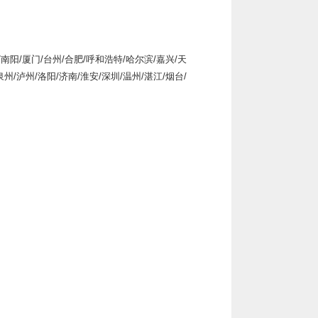
/南阳/厦门/台州/合肥/呼和浩特/哈尔滨/嘉兴/天
泉州/泸州/洛阳/济南/淮安/深圳/温州/湛江/烟台/