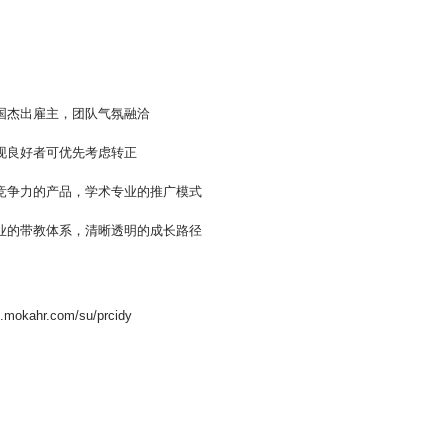
中国杰出雇主，团队气氛融洽
表现良好者可优先考虑转正
强竞争力的产品，学术专业的推广模式
专业的带教体系，清晰透明的成长路径
：
p.mokahr.com/su/prcidy