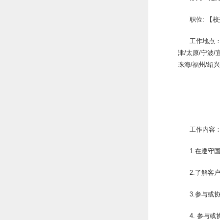
职位: 【
工作地点：
津/太原/宁波/
珠海/福州/绍兴
工作内容
1.在遵
2.了解客
3.参与或
4. 参与