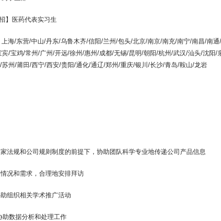
校招】医药代表实习生
上海/东营/中山/丹东/乌鲁木齐/信阳/兰州/包头/北京/南京/南充/南宁/南昌/南通
宜宾/宝鸡/常州/广州/开远/徐州/惠州/成都/无锡/昆明/朝阳/杭州/武汉/汕头/沈阳/
/苏州/莆田/西宁/西安/贵阳/通化/通辽/郑州/重庆/银川/长沙/青岛/鞍山/龙岩
：
守国家法规和公司规则制度的前提下，协助团队科学专业地传递公司产品信息
户情况和需求，合理地安排拜访
协助组织相关学术推广活动
或协助数据分析和处理工作