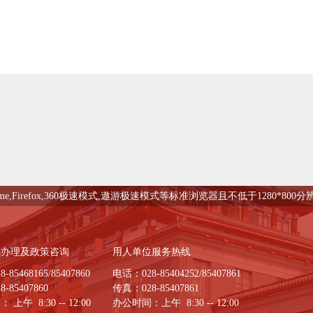
me,Firefox,360极速模式,遨游极速模式等标准浏览器且不低于1280*80
续办理及政策咨询
用人单位服务热线
85468165/85407860
电话：028-85404252/85407861
-85407860
传真：028-85407861
上午 8:30 -- 12:00
办公时间：上午 8:30 -- 12:00