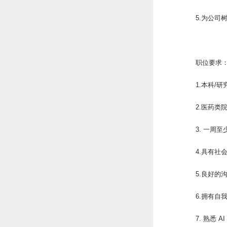
5.为公司
职位要求
1.本科/研
2.医药
3. 一周
4.具有社
5.良好的
6.拥有
7. 熟悉 AI