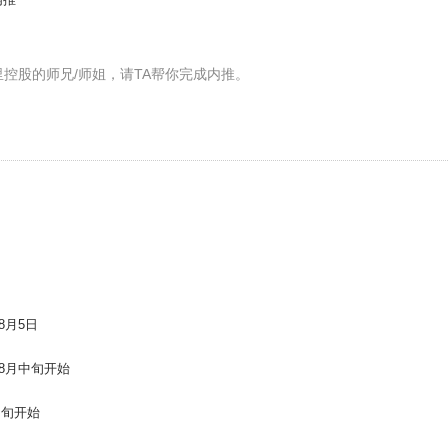
里控股的师兄/师姐，请TA帮你完成内推。
：
8月5日
 8月中旬开始
中旬开始