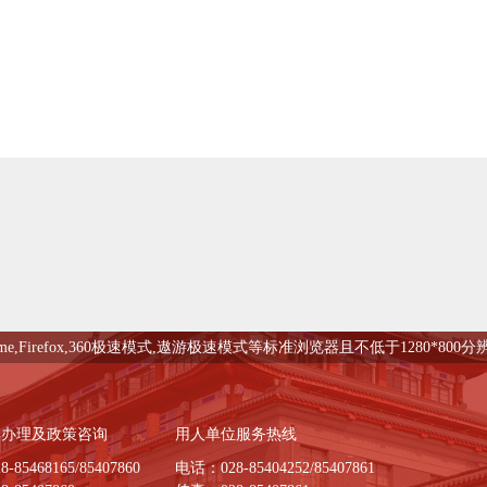
me,Firefox,360极速模式,遨游极速模式等标准浏览器且不低于1280*80
续办理及政策咨询
用人单位服务热线
85468165/85407860
电话：028-85404252/85407861