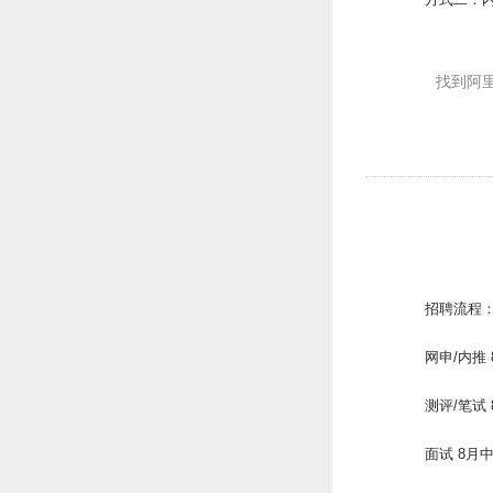
找到阿
招聘流程
网申/内推 
测评/笔试
面试 8月