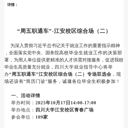
详情：
“周五职通车”-江安校区综合场（
二
）
为深入贯彻习近平总书记关于就业工作的重要指示精神
，全面落实党中央、国务院
高校毕业生就业工作的决策部
署
，为用人单位提供更精准的人才供需对接服务，促进我校
毕业生高质量
充分
就业，
四川大学就业指导中心将举
办
“周五职通车”江安校区综合场（二）专场双选会
，
现
场还设有
“简历门诊”服务，诚邀各位毕业生积极参加
！
一、活动详情
举办时间：
2025年
10
月
17
日
14:00-17:00
举办地点：
四川大学江安校区青春广场
参会单位：
109
家