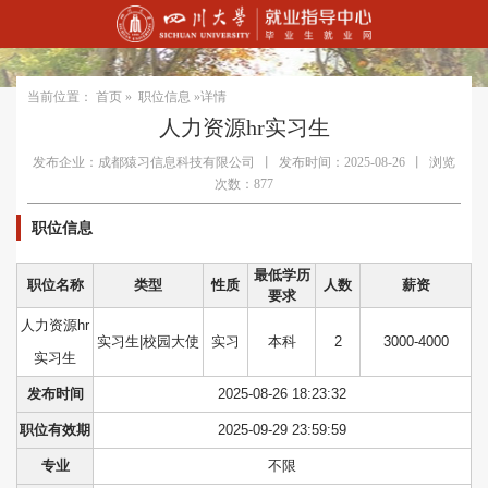
当前位置：
首页
»
职位信息
»详情
人力资源hr实习生
发布企业：成都猿习信息科技有限公司
丨
发布时间：2025-08-26
丨
浏览
次数：877
职位信息
最低学历
职位名称
类型
性质
人数
薪资
要求
人力资源hr
实习生|校园大使
实习
本科
2
3000-4000
实习生
发布时间
2025-08-26 18:23:32
职位有效期
2025-09-29 23:59:59
专业
不限