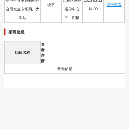
毕业生春季巡回招聘
江校区就业
2023-03-12
线下
点击查看
会研究生专场四川大
指导中心
14:00
学站
三、四楼
招聘信息
查
看
职位名称
详
情
暂无信息