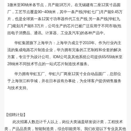
1微米至90纳米各节点，月产能18万片。在无锡建有二座12英寸晶圆
厂，工艺节点覆盖90~40纳米，其中一条产线(华虹七厂)月产能9.45万
片，也是全球第一条12英寸功率器件代工生产线;另一条产线(华虹九
厂)规划月产能8.3万片，公司生产的芯片已被广泛应用于不同市场(包
括电子消费品、通讯、计算器、工业及汽车)的各种产品中。
华虹集团旗下上海华力：上海华力成立于2010年。作为行业内主
流的集成电路芯片制造企业，华力拥有完备的工艺制程和全套的解决
方案，专注于为设计公司、IDM公司及其他系统公司提供65/55纳米至
28纳米不同技术节点的一站式芯片制造技术服务。
华力拥有华虹五厂、华虹六厂两座12英寸全自动晶圆厂，总部位
于上海张江科学城，并在日本设有办事处，为全球客户提供销售服务
与技术支持。
【招聘计划】
此次招募人数总计千人以上，岗位大类涵盖研发设计类，工程技术
类，产品品质类，智能制造类，综合职能类等。我们欢迎以下专业及其他