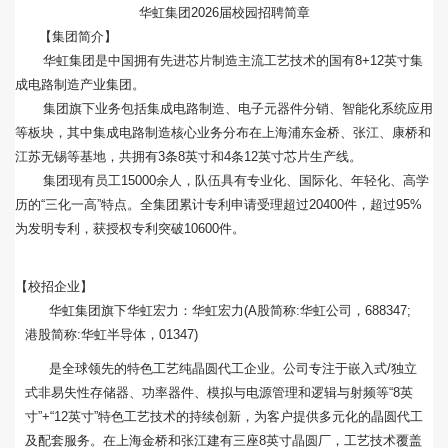
华虹集团2026届校园招聘简章
【集团简介】
华虹集团是中国拥有先进芯片制造主流工艺技术的国有8+12英寸集
成电路制造产业集团。
集团旗下业务包括集成电路制造、电子元器件分销、智能化系统应用
等板块，其中集成电路制造核心业务分布在上海浦东金桥、张江、康桥和
江苏无锡等基地，共拥有3条8英寸和4条12英寸芯片生产线。
集团现有员工15000余人，队伍具有专业化、国际化、年轻化、高学
历的“三化一高”特点。全集团累计专利申请受理超过20400件，超过95%
为发明专利，获授权专利突破10600件。
【校招企业】
华虹集团旗下华虹宏力：华虹宏力(A股简称:华虹公司，688347;
港股简称:华虹半导体，01347)
是全球领先的特色工艺纯晶圆代工企业。公司专注于嵌入式/独立
式非易失性存储器、功率器件、模拟与电源管理和逻辑与射频等“8英
寸”+“12英寸”特色工艺技术的持续创新，为客户提供多元化的晶圆代工
及配套服务。在上海金桥和张江建有三座8英寸晶圆厂，工艺技术覆盖