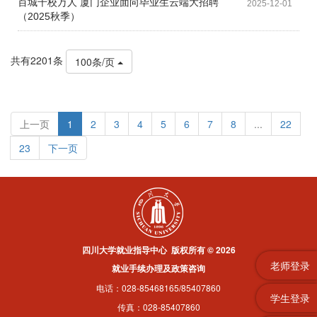
百城千校万人 厦门企业面向毕业生云端大招聘
2025-12-01
（2025秋季）
共有2201条
100条/页
上一页
1
2
3
4
5
6
7
8
...
22
23
下一页
四川大学就业指导中心 版权所有 © 2026
老师登录
就业手续办理及政策咨询
电话：028-85468165/85407860
学生登录
传真：028-85407860