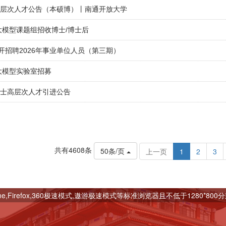
聘高层次人才公告（本硕博）丨南通开放大学
ch大模型课题组招收博士/博士后
开招聘2026年事业单位人员（第三期）
h大模型实验室招募
博士高层次人才引进公告
共有4608条
50条/页
上一页
1
2
3
me,Firefox,360极速模式,遨游极速模式等标准浏览器且不低于1280*80