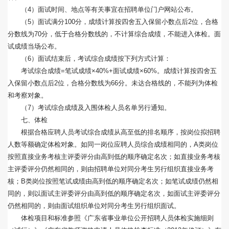
（4）面试时间、地点等有关事宜在招聘单位门户网站公布。
（5）面试满分100分，成绩计算按四舍五入保留小数点后2位，合格
分数线为70分，低于合格分数线的，不计算综合成绩，不能进入体检。面
试成绩当场公布。
（6）面试结束后，考试综合成绩按下列方式计算：
考试综合成绩=笔试成绩×40%+面试成绩×60%。成绩计算按四舍五
入保留小数点后2位，合格分数线为66分。未达合格线的，不能列为体检
和考察对象。
（7）考试综合成绩及入围体检人员名单另行通知。
七、体检
根据合格应聘人员考试综合成绩从高至低的排名顺序，按岗位拟招聘
人数等额确定体检对象。如同一岗位应聘人员综合成绩相同的，A类岗位
按照直接业务考核主评委评分由高到低的顺序确定名次；如直接业务考核
主评委评分仍然相同的，则由招聘单位对同分考生另行组织直接业务考
核；B类岗位按照笔试成绩由高到低的顺序确定名次；如笔试成绩仍然相
同的，则以面试主评委评分由高到低的顺序确定名次，如面试主评委评分
仍然相同的，则由面试组织单位对同分考生另行组织面试。
体检项目和标准参照《广东省事业单位公开招聘人员体检实施细则