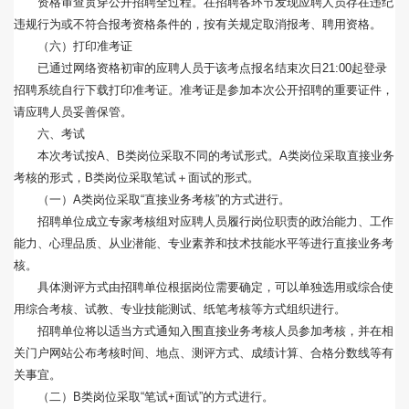
资格审查贯穿公开招聘全过程。在招聘各环节发现应聘人员存在违纪
违规行为或不符合报考资格条件的，按有关规定取消报考、聘用资格。
（六）打印准考证
已通过网络资格初审的应聘人员于该考点报名结束次日21:00起登录
招聘系统自行下载打印准考证。准考证是参加本次公开招聘的重要证件，
请应聘人员妥善保管。
六、考试
本次考试按A、B类岗位采取不同的考试形式。A类岗位采取直接业务
考核的形式，B类岗位采取笔试＋面试的形式。
（一）A类岗位采取“直接业务考核”的方式进行。
招聘单位成立专家考核组对应聘人员履行岗位职责的政治能力、工作
能力、心理品质、从业潜能、专业素养和技术技能水平等进行直接业务考
核。
具体测评方式由招聘单位根据岗位需要确定，可以单独选用或综合使
用综合考核、试教、专业技能测试、纸笔考核等方式组织进行。
招聘单位将以适当方式通知入围直接业务考核人员参加考核，并在相
关门户网站公布考核时间、地点、测评方式、成绩计算、合格分数线等有
关事宜。
（二）B类岗位采取“笔试+面试”的方式进行。