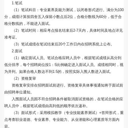
1.笔试
（1）笔试科目：专业素养及能力测试，以闭卷形式进行。满分为100
分，成绩计算按四舍五入保留小数点后2位，合格分数线为60分，低于合
格分数线的，不能进入面试。
（2）笔试时间：相应考点报名结束后2-7天内，具体时间及地点详见
准考证。
（3）笔试成绩在笔试结束后20个工作日内在招聘系统上公布。
2.面试
（1）确定面试人员。笔试合格应聘人员中，根据笔试成绩从高分到
低分排序，每个招聘岗位按1：5比例确定进入面试人员。成绩相同时，视
为并列。如果合格人数达不到1:5的，按照实际入围人数进入面试。
（2）资格复审
资格复审安排在招聘面试前进行。资格复审具体事项通知将于面试前
由招聘单位通知。
入围面试人员因不符合招聘条件被取消面试资格的，在笔试合格的应
聘人员中，根据笔试成绩由高到低的顺序依次递补。
（3）面试形式：采用模拟教学（专业技能素养测试）+答辩形式，重
点考查职业道德、专业素养、专业能力、从业潜能和心理素质等方面内
容。