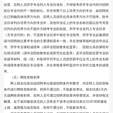
设置。应聘人员所学专业列入专业目录的，不得报考所学专业代码与招聘
岗位专业代码不一致的岗位。对含有两个以上培养方向的专业，如招聘岗
位已明确具体培养方向的，应聘人员须符合具体培养方向方可报考。除专
业目录列出培养方向的专业外，其他毕业证上的专业名称后面以括号等形
式列出的培养方向不能作为报考专业的依据。所学专业未列入专业目录
（无专业代码）的，可选择专业目录中相近专业报考。所学专业必修课程
须与招聘岗位要求专业的主要课程基本一致，并在资格审核时提供毕业证
书、所学专业课程成绩单（须毕业院校教务处盖章）、院校出具的课程对
比情况说明（须毕业院校教务处或研究生处盖章）及毕业院校设置专业的
依据等材料。国（境）外取得学历学位人员按所获学位证书上的专业名称
和成绩单参照相近专业报考，并在资格复审时提供中文和外文版本的成绩
单。
（五）网络资格初审
网上报名结束后由招聘单位根据招聘条件和要求，对应聘人员的资格
条件进行网络资格初审。初审不通过的，不能参加考试。报名结束1天内
完成网络资格初审。应聘人员可通过招聘系统查询审查情况，并保持电话
畅通。处于返回修改状态的人员务必于该考点报名结束次日18:00前修改
上报，逾期视为放弃报名，初审不通过的，不能参加考试。