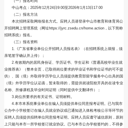
（一）报名时间
中山考点：2025年12月24日9:00至2026年1月13日17:00
（二）报名方法
本次招聘采取网络报名方式。应聘人员请登录中山市教育和体育局公
开招聘网上管理系统（网址https://jyrc.zsedu.cn/home.action，以下简称
招聘系统）报名。
（三）报名资料
1.《广东省事业单位公开招聘人员报名表》（在招聘系统上填报，须
亲笔签字确认并上传）；
2.有效期内的居民身份证、学历证书、学生证和《普通高校毕业生就
业推荐表》（整本全页，已取得岗位要求的毕业证书和学位证书的可不提
供）、国（境）外取得学历学位人员须提供教育部留学服务中心出具的国
（境）外学历学位认证函，暂未取得的，需提供就读院校开具的在读专业
名称、所修课程及毕业时间证明（同时提供中文翻译件）；
3.岗位所要求的有关证书、证明材料。
4.本市本系统事业单位在编人员须提供单位同意报考证明。已与我市
公办中小学校签订在编人员就业协议或已通知进入体检考核公示等环节的
应聘人员须提供拟聘单位同意报考证明。应聘人员应遵守诚信原则，原则
上只能与本市一所学校签订就业协议。已与本市公办学校签约的，不得参