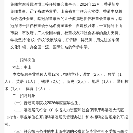
集团主席蔡冠深博士接任校董会董事长；2024年12月，香港新华
集团董事、辽宁省政协常委、山东省青年联合会常委、香港中华总
商会选任会董、蔡冠深董事长的儿子蔡隽思担任校董会董事长，蔡
冠深博士担任校董会永远名誉董事长。自建校以来，一直得到中山
市委、市政府，广大爱国华侨、校董校友和社会各界的鼎力支持。
学校坚持“名校+侨校”发展战略，打侨牌，铸品牌，用先进的华侨
文化引领，办全国一流、国际知名的华侨中学。
一、招聘岗位
考点：中山
本次招聘事业单位人员12名，招聘学科：语文（2人）、数学（1
人）、英语（1人）、物理（2人）、历史（2人）、地理（1人）、通用技
术（1人）、体育（2人），
二、招聘对象
（一）普通高等院校2026年应届毕业生。
（二）港澳居民符合《广东省人力资源和社会保障厅粤港澳大湾区
（内地）事业单位公开招聘港澳居民管理办法》和本招聘公告规定的可报
考。
（三）符合报考条件的中山市生源的公费师范毕业生可不受报考岗位