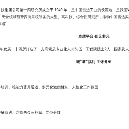
技集团公司第十四研究所成立于 1949 年，是中国雷达工业的发源地，是我
、天全领域预警探测系统装备的大型、高科技、综合性研究所，推动中国雷达实
器”
卓越平台 创见非凡
 多年发展，十四所打造了一支高素质专业化人才队伍，工程院院士2人，国家及人才 
暖“薪”福利 关怀备至
：
养培训、唯能力晋升通道、多元化激励机制、人性化工作氛围
：
薪酬待遇、六险两金三补贴、岗位分红
：