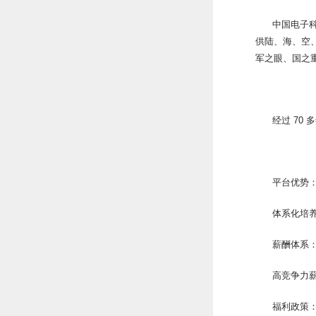
中国电子科
供陆、海、空
军之眼、国之重
经过 70
平台优势
体系化培
薪酬体系
高竞争力
福利政策