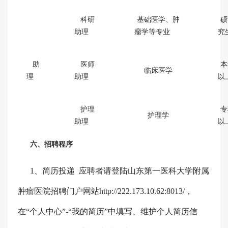
科研
基础医学、肿
硕
助理
瘤学等专业
究
助
医师
本
临床医学
理
助理
以
护理
专
护理学
助理
以
六、招聘程序
1、
简历投递
应聘者
请登陆
山东第一医科大学附属
肿瘤医院招聘门户网站
http://222.173.10.62:8013/，
在“个人中心”-“我的简历”中填写、维护个人简历信