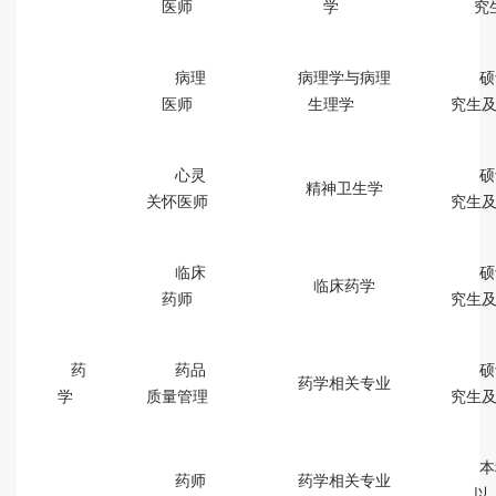
医师
学
究
病理
病理学与病理
硕
医师
生理学
究生
心灵
硕
精神卫生学
关怀医师
究生
临床
硕
临床药学
药师
究生
药
药品
硕
药学相关专业
学
质量管理
究生
本
药师
药学相关专业
以