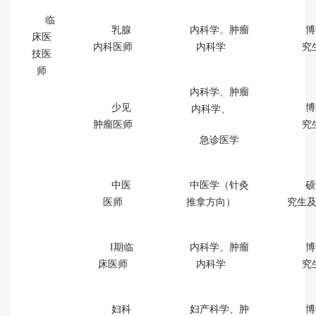
临
乳腺
内科学、肿瘤
博
床医
内科医师
内科学
究
技医
师
内科学、肿瘤
少见
博
内科学、
肿瘤医师
究
急诊医学
中医
中医学（针灸
硕
医师
推拿方向）
究生
I期临
内科学、肿瘤
博
床医师
内科学
究
妇科
妇产科学、肿
博