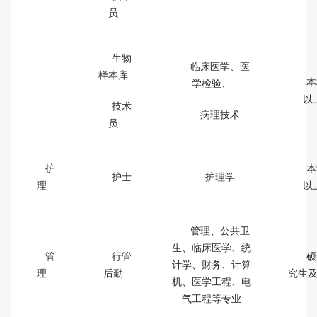
员
生物
临床医学、医
样本库
本
学检验、
以
技术
病理技术
员
护
本
护士
护理学
理
以
管理、公共卫
生、临床医学、统
管
行管
硕
计学、财务、计算
理
后勤
究生
机、医学工程、电
气工程等专业