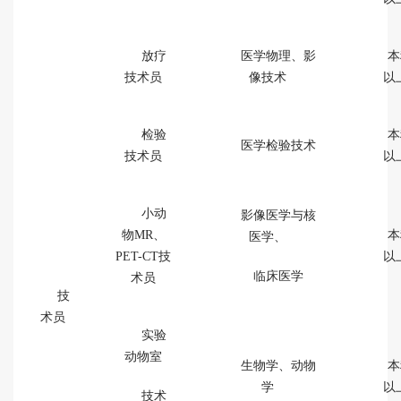
放疗
医学物理、影
本
技术员
像技术
以
检验
本
医学检验技术
技术员
以
小动
影像医学与核
物MR、
本
医学、
PET-CT技
以
临床医学
术员
技
术员
实验
动物室
生物学、动物
本
学
以
技术