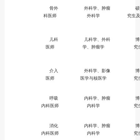
骨外
外科学、肿瘤
硕
科医师
外科学
究生
儿科
儿科学、外科
博
医师
学、肿瘤学
究
介入
外科学、影像
博
医师
医学与核医学
究
呼吸
内科学、肿瘤
博
内科医师
内科学
究
消化
内科学、肿瘤
博
内科医师
内科学
究