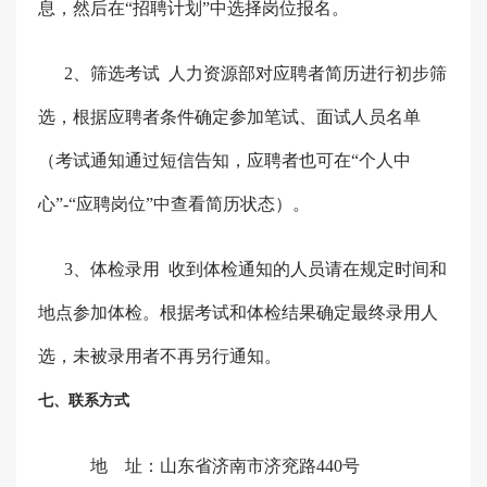
息，然后在“招聘计划”中选择岗位报名。
2、筛选考试
人力资源部对应聘者
简历
进行初步筛
选，根据应聘者条件确定参加笔试、面试人员名单
（考试
通知通过短信
告知
，
应聘者也可在“个人中
心”-“应聘岗位”中查看简历状态）
。
3、
体检
录用
收到体检通知的人员请
在规定
时间和
地点参加体检。根据
考试
和体检结果确定最终录用人
选
，
未被录用
者
不再另行通知。
七、联系方式
地 址：山东省济南市济兖路440号