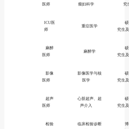
医师
瘤妇科学
究
ICU医
硕
重症医学
师
究生
麻醉
硕
麻醉学
医师
究生
影像
影像医学与核
硕
医师
医学
究生
超声
心脏超声、超
硕
医师
声介入
究生
检验
临床检验诊断
博