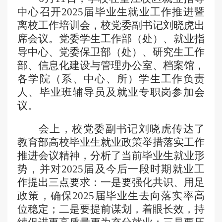
中心召开2025届毕业生就业工作推进暨
离校工作培训会，
校党委副书记刘晓虎
出
席会议。党委学生工作部（处）、就业指
导中心、
党委保卫部（处）
、研究生工作
部、信息化建设与管理办公室、档案馆，
各学院（系、中心、所）学生工作负责
人
、
毕业班辅导员及就业专职岗
参加会
议。
会上，
校党委副书记刘晓虎
传达了
教育部
高校毕业生就业政策举措落实工作
推进会议精神，分析了当前毕业生就业形
势，并
对
2025届及今后一段
时期
就业工
作提出
三点要求：
一是要强化共识、用足
政策，确保
2025届毕业生去向落实率高
位稳定；二是要提前谋划，着眼长效，持