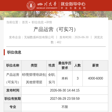
当前位置：
首页
»
职位信息
»详情
产品运营（可实习）
发布企业：无锡数盾科技有限公司
丨
发布时间：2026-06-30
丨
浏览次
数：402
职位信息
最低学历
职位名称
类型
性质
人数
薪资
要求
产品运营
经理|管理培训生|
全职;
本科
3
4000-6000
（可实习）
其他管理层
实习
发布时间
2026-06-30 14:44:15
职位有效期
2027-06-29 23:59:59
专业
不限