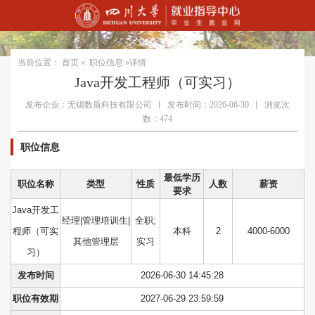
当前位置：
首页
»
职位信息
»详情
Java开发工程师（可实习）
发布企业：无锡数盾科技有限公司
丨
发布时间：2026-06-30
丨
浏览次
数：474
职位信息
最低学历
职位名称
类型
性质
人数
薪资
要求
Java开发工
经理|管理培训生|
全职;
程师（可实
本科
2
4000-6000
其他管理层
实习
习）
发布时间
2026-06-30 14:45:28
职位有效期
2027-06-29 23:59:59