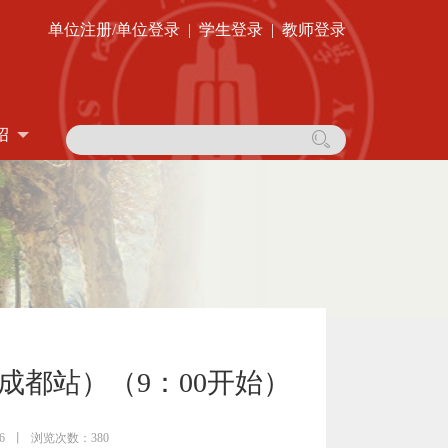
单位注册/单位登录
|
学生登录
|
教师登录
绍
成都站）（9：00开始）
6
丨
浏览次数：380